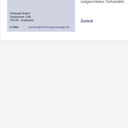
zielgerichtetes Verhandeln.
Chrisoph Ewert
Sophienstr. 148
76135 - Karlsruhe
Zurück
E-Mail:
service@fuehrungsmanager.de